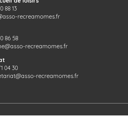
cueil de loisirs
70 88 13
@asso-recreamomes.fr
70 86 58
he@asso-recreamomes.fr
at
71 04 30
etariat@asso-recreamomes.fr