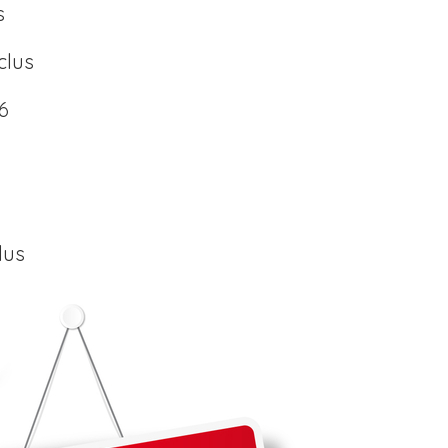
s
clus
6
lus