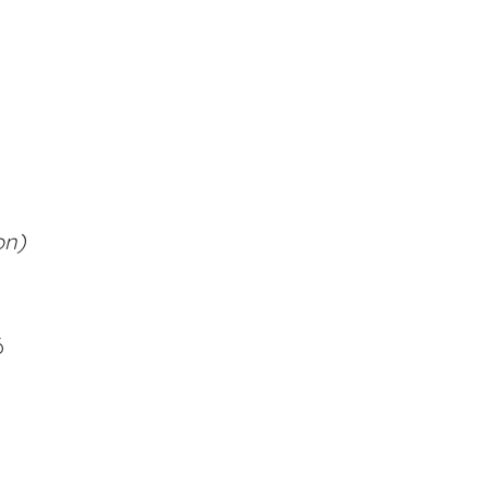
on)
26