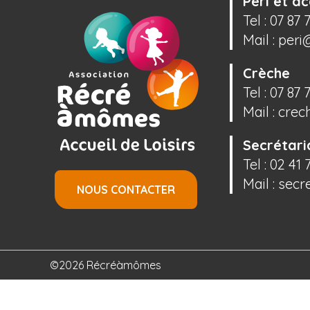
Péri et ac
Tel :
07 87 
Mail :
peri
Crèche
Tel :
07 87 
Mail :
crec
Secrétari
Tel :
02 41 
Mail :
secr
NOUS CONTACTER
©2026 Récréàmômes