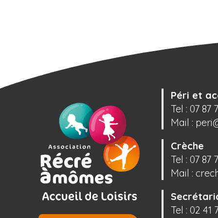
Péri et ac
Tel :
07 87 
Mail :
peri
Crèche
Tel :
07 87 
Mail :
crec
Secrétari
Tel :
02 41 