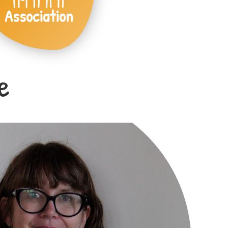
Association
e