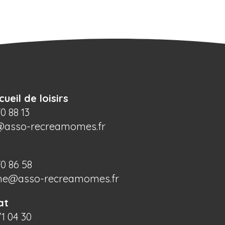
cueil de loisirs
70 88 13
@asso-recreamomes.fr
70 86 58
he@asso-recreamomes.fr
at
71 04 30