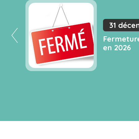
31 déce
ture
Fermeture
en 2026